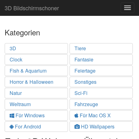
3D Bildschirmschoner
Togg
navig
Kategorien
3D
Tiere
Clock
Fantasie
Fish & Aquarium
Feiertage
Horror & Halloween
Sonstiges
Natur
Sci-Fi
Weltraum
Fahrzeuge
Für Windows
Für Mac OS X
For Android
HD Wallpapers