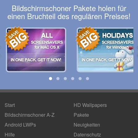
Bildschirmschoner Pakete holen für
einen Bruchteil des regulären Preises!
Start
HD Wallpapers
Bildschirmschoner A-Z
Pakete
Android LWPs
Neuigkeiten
Hilfe
Datenschutz