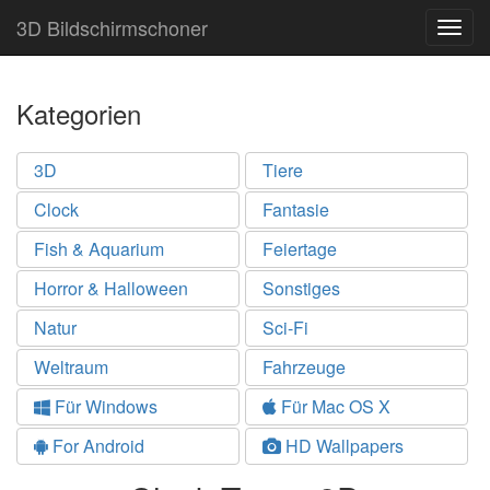
3D Bildschirmschoner
Togg
navig
Kategorien
3D
Tiere
Clock
Fantasie
Fish & Aquarium
Feiertage
Horror & Halloween
Sonstiges
Natur
Sci-Fi
Weltraum
Fahrzeuge
Für Windows
Für Mac OS X
For Android
HD Wallpapers