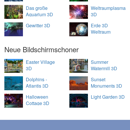
Das große
Weltraumplasma
Aquarium 3D
3D
Gewitter 3D
Erde 3D
Weltraum
Übersicht
Neue Bildschirmschoner
Easter Village
Summer
3D
Watermill 3D
Dolphins -
Sunset
Atlantis 3D
Monuments 3D
Halloween
Light Garden 3D
Cottage 3D