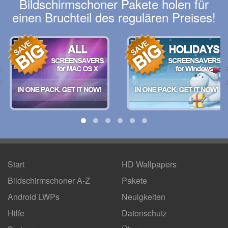
Bildschirmschoner Pakete holen für
einen Bruchteil des regulären Preises!
Start
HD Wallpapers
Bildschirmschoner A-Z
Pakete
Android LWPs
Neuigkeiten
Hilfe
Datenschutz