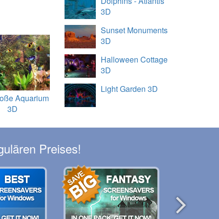
Dolphins - Atlantis
3D
Sunset Monuments
3D
Halloween Cottage
3D
Light Garden 3D
roße Aquarium
3D
gulären Preises!