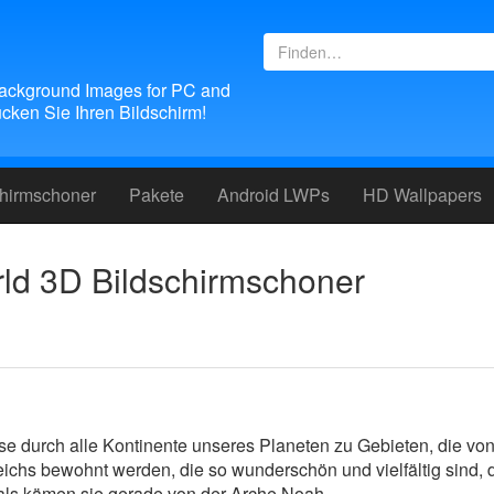
ackground Images for PC and
ken Sie Ihren Bildschirm!
chirmschoner
Pakete
Android LWPs
HD Wallpapers
ld 3D Bildschirmschoner
ise durch alle Kontinente unseres Planeten zu Gebieten, die von
eichs bewohnt werden, die so wunderschön und vielfältig sind, 
als kämen sie gerade von der Arche Noah.