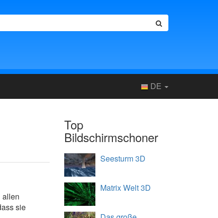
DE
Top
Bildschirmschoner
Seesturm 3D
Matrix Welt 3D
 allen
dass sie
Das große