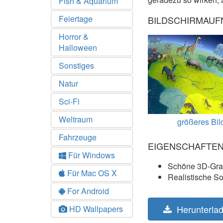
Fish & Aquarium
Feiertage
BILDSCHIRMAU
Horror &
Halloween
Sonstiges
Natur
Sci-Fi
Weltraum
größeres Bil
Fahrzeuge
EIGENSCHAFTE
Für Windows
Schöne 3D-Gra
Für Mac OS X
Realistische S
For Android
Herunterla
HD Wallpapers