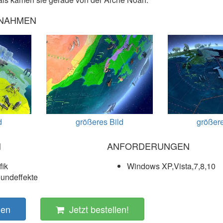
FNAHMEN
d
größeres Bild
größere
N
ANFORDERUNGEN
fik
Windows XP,Vista,7,8,10
oundeffekte
den
Jetzt bestellen!