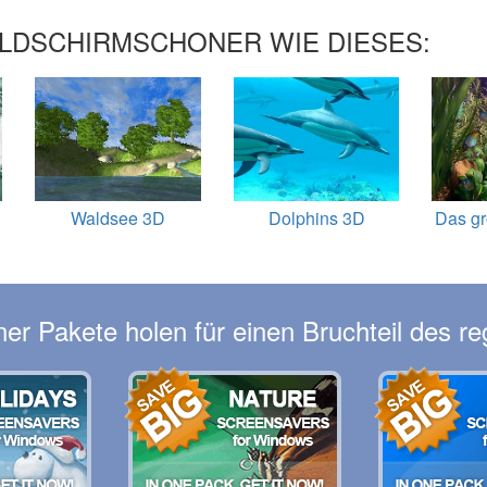
LDSCHIRMSCHONER WIE DIESES:
Waldsee 3D
Dolphins 3D
Das g
er Pakete holen für einen Bruchteil des re