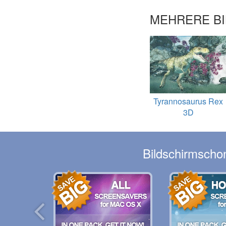
MEHRERE BI
Tyrannosaurus Rex
3D
Bildschirmschon