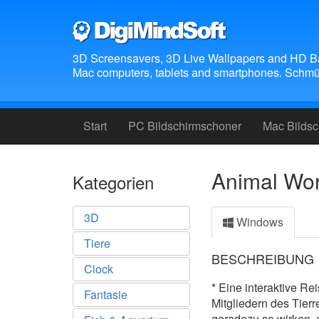
3D Screensavers, 3D Live Wallpapers and HD B
Mac computers, tablets and smartphones. Schmüc
Start
PC Bildschirmschoner
Mac Bilds
Animal Wor
Kategorien
3D
Windows
Tiere
BESCHREIBUNG
Clock
* Eine interaktive Re
Fantasie
Mitgliedern des Tierr
geradezu so wirken, 