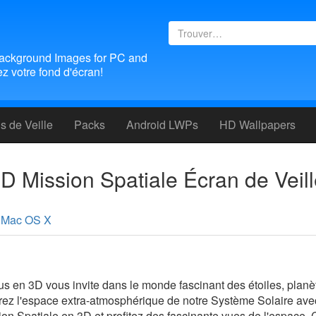
ackground Images for PC and
 votre fond d'écran!
 de Veille
Packs
Android LWPs
HD Wallpapers
D Mission Spatiale Écran de Veil
Mac OS X
us en 3D vous invite dans le monde fascinant des étoiles, planè
rez l'espace extra-atmosphérique de notre Système Solaire avec
ion Spatiale en 3D et profitez des fascinante vues de l'espace. 