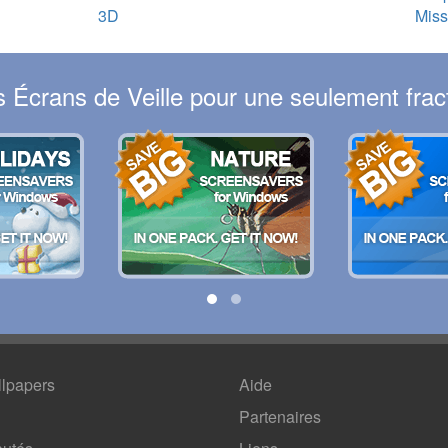
3D
Miss
Écrans de Veille pour une seulement fract
lpapers
Aide
Partenaires