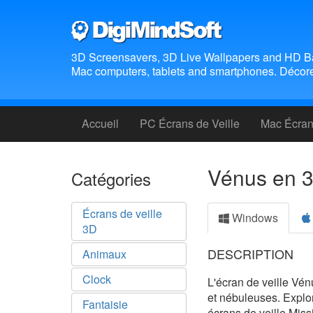
3D Screensavers, 3D Live Wallpapers and HD B
Mac computers, tablets and smartphones. Décorez
Accueil
PC Écrans de Veille
Mac Écrans
Vénus en 3
Catégories
Écrans de veille
Windows
3D
DESCRIPTION
Animaux
Clock
L'écran de veille Vén
et nébuleuses. Explo
Fantaisie
écrans de veille Miss