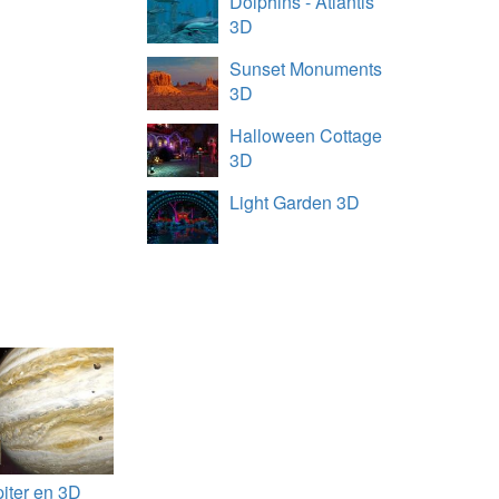
Dolphins - Atlantis
3D
Sunset Monuments
3D
Halloween Cottage
3D
Light Garden 3D
piter en 3D