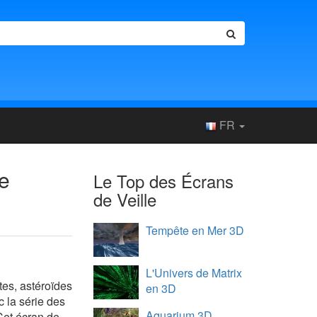
FR
le
Le Top des Écrans
de Veille
Tempête en Mer 3D
L'Univers de Matrix
tes, astéroïdes
en 3D
 la série des
Aquarium 3D
Cet écran de