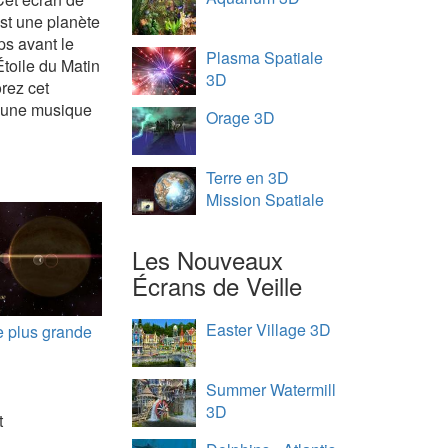
est une planète
ps avant le
Plasma Spatiale
Étoile du Matin
3D
orez cet
c une musique
Orage 3D
Terre en 3D
Mission Spatiale
Les Nouveaux
Écrans de Veille
Easter Village 3D
 plus grande
Summer Watermill
3D
t