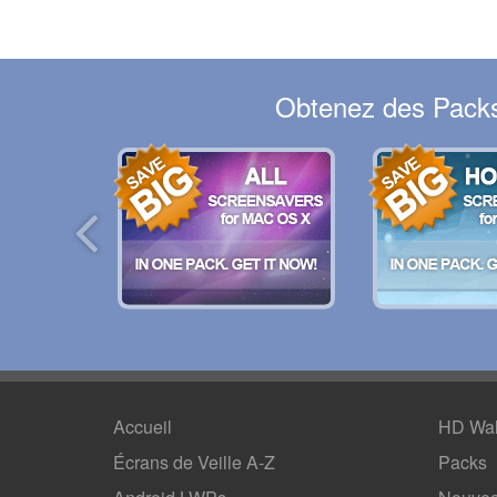
Obtenez des Packs 
Accueil
HD Wal
Écrans de Veille A-Z
Packs