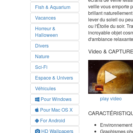
veille vous emporte p
Fish & Aquarium
brillant naturellemen
Vacances
lever du soleil ou peu
ou l'Étoile du soir. T
Horreur &
incroyable objet cos
Halloween
d'ambiance relaxante
Divers
Video & CAPTUR
Nature
Sci-Fi
Espace & Univers
Véhicules
play video
Pour Windows
Pour Mac OS X
CARACTÉRISTIQ
For Android
Environnement 
HD Wallpapers
Graphismes pho