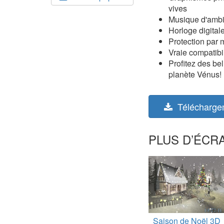
vives
Musique d'ambi
Horloge digital
Protection par 
Vraie compatibil
Profitez des be
planète Vénus!
Télécharge
PLUS D’ÉCRA
Saison de Noël 3D