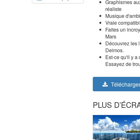
Graphismes aux
réaliste
Musique d'ambi
Vraie compatibil
Faites un incroy
Mars
Découvrez les 
Deimos.
Est-ce qu'il y a
Essayez de trou
Télécharge
PLUS D’ÉCRA