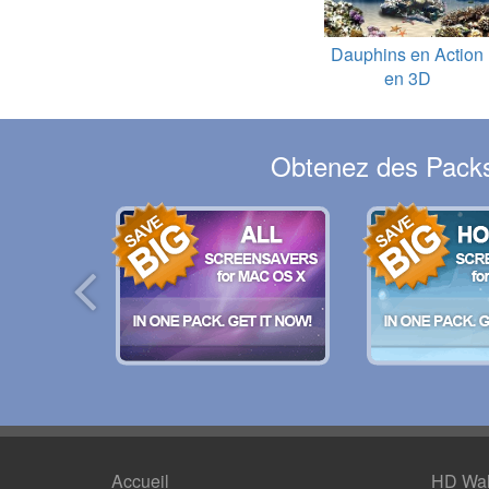
Dauphins en Action
en 3D
Obtenez des Packs 
Accueil
HD Wal