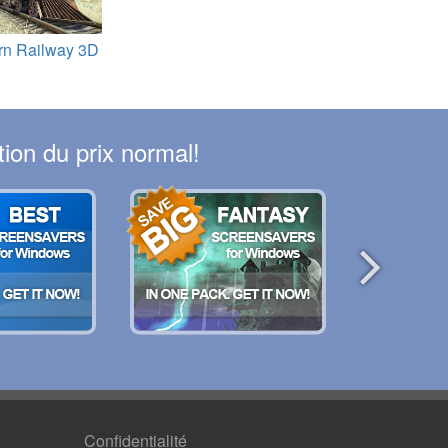
rn Railway 3D
ion du prix normal!
Confidentialité