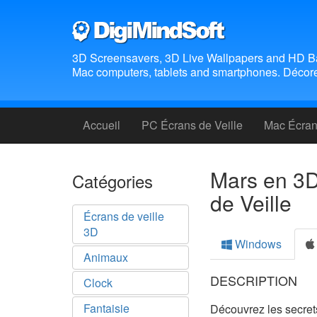
3D Screensavers, 3D Live Wallpapers and HD B
Mac computers, tablets and smartphones. Décorez
Accueil
PC Écrans de Veille
Mac Écrans
Mars en 3D
Catégories
de Veille
Écrans de veille
3D
Windows
Animaux
DESCRIPTION
Clock
Fantaisie
Découvrez les secrets