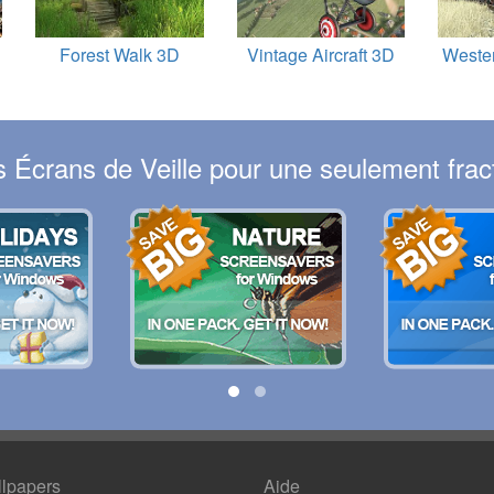
Forest Walk 3D
Vintage Aircraft 3D
Weste
Écrans de Veille pour une seulement fract
lpapers
Aide