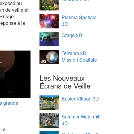
e exposé au
n de veille et
e Rouge
Plasma Spatiale
réponse à la
3D
Orage 3D
Terre en 3D
Mission Spatiale
Les Nouveaux
Écrans de Veille
Easter Village 3D
s grande
Summer Watermill
3D
ent