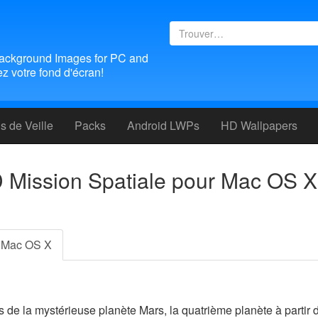
ackground Images for PC and
 votre fond d'écran!
 de Veille
Packs
Android LWPs
HD Wallpapers
 Mission Spatiale pour Mac OS X
Mac OS X
 de la mystérieuse planète Mars, la quatrième planète à partir 