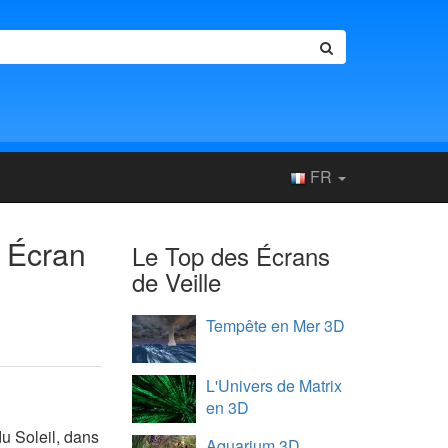
FR
 Écran
Le Top des Écrans
de Veille
Tempête en Mer 3D
L'Univers de Matrix
en 3D
du Soleil, dans
Aquarium 3D