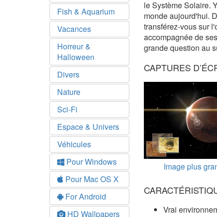
le Système Solaire. Y
Fish & Aquarium
monde aujourd'hui. D
transférez-vous sur l
Vacances
accompagnée de ses s
Horreur &
grande question au s
Halloween
CAPTURES D’ÉC
Divers
Nature
Sci-Fi
Espace & Univers
Véhicules
Pour Windows
Image plus gra
Pour Mac OS X
CARACTÉRISTIQ
For Android
Vrai environne
HD Wallpapers