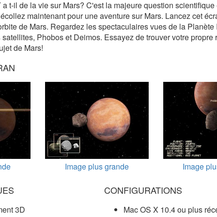
 a t-il de la vie sur Mars? C'est la majeure question scientifiqu
écollez maintenant pour une aventure sur Mars. Lancez cet écra
'orbite de Mars. Regardez les spectaculaires vues de la Planèt
atellites, Phobos et Deimos. Essayez de trouver votre propre 
ujet de Mars!
RAN
nde
Image plus grande
Image plu
UES
CONFIGURATIONS
ment 3D
Mac OS X 10.4 ou plus réc