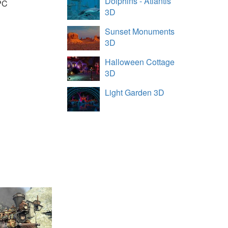
Dolphins - Atlantis
PC
3D
Sunset Monuments
3D
Halloween Cottage
3D
Light Garden 3D