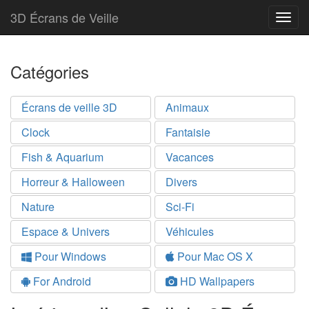
3D Écrans de Veille
Togg
navig
Catégories
Écrans de veille 3D
Animaux
Clock
Fantaisie
Fish & Aquarium
Vacances
Horreur & Halloween
Divers
Nature
Sci-Fi
Espace & Univers
Véhicules
Pour Windows
Pour Mac OS X
For Android
HD Wallpapers