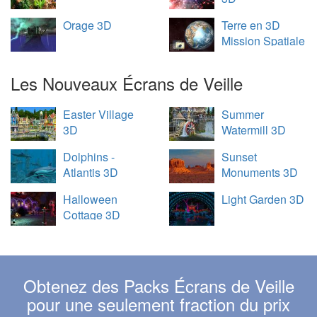
Orage 3D
Terre en 3D
Mission Spatiale
Les Nouveaux Écrans de Veille
Easter Village
Summer
3D
Watermill 3D
Dolphins -
Sunset
Atlantis 3D
Monuments 3D
Halloween
Light Garden 3D
Cottage 3D
Obtenez des Packs Écrans de Veille
pour une seulement fraction du prix