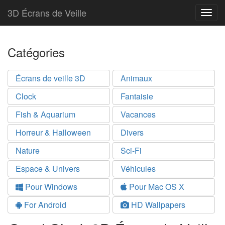
3D Écrans de Veille
Togg
navig
Catégories
Écrans de veille 3D
Animaux
Clock
Fantaisie
Fish & Aquarium
Vacances
Horreur & Halloween
Divers
Nature
Sci-Fi
Espace & Univers
Véhicules
Pour Windows
Pour Mac OS X
For Android
HD Wallpapers