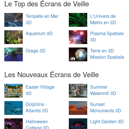
Le Top des Écrans de Veille
Tempête en Mer
L'Univers de
3D
Matrix en 3D
Aquarium 3D
Plasma Spatiale
3D
Orage 3D
Terre en 3D
Mission Spatiale
Les Nouveaux Écrans de Veille
Easter Village
Summer
3D
Watermill 3D
Dolphins -
Sunset
Atlantis 3D
Monuments 3D
Halloween
Light Garden 3D
Cottage 3D