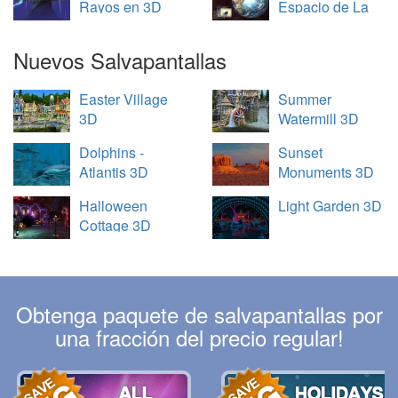
Rayos en 3D
Espacio de La
Tierra en 3D
Nuevos Salvapantallas
Easter Village
Summer
3D
Watermill 3D
Dolphins -
Sunset
Atlantis 3D
Monuments 3D
Halloween
Light Garden 3D
Cottage 3D
Obtenga paquete de salvapantallas por
una fracción del precio regular!