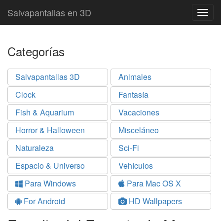
Salvapantallas en 3D
Togg
navig
Categorías
Salvapantallas 3D
Animales
Clock
Fantasía
Fish & Aquarium
Vacaciones
Horror & Halloween
Misceláneo
Naturaleza
Sci-Fi
Espacio & Universo
Vehículos
Para Windows
Para Mac OS X
For Android
HD Wallpapers