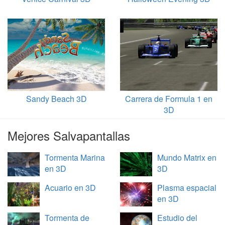
Sandy Beach 3D
Carrera de Formula 1 en
3D
Mejores Salvapantallas
Tormenta Marina
Mundo Matrix en
en 3D
3D
Acuario en 3D
Plasma espacial
en 3D
Tormenta de
Estudio del