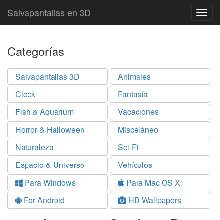
Salvapantallas en 3D
Togg
navig
Categorías
Salvapantallas 3D
Animales
Clock
Fantasía
Fish & Aquarium
Vacaciones
Horror & Halloween
Misceláneo
Naturaleza
Sci-Fi
Espacio & Universo
Vehículos
Para Windows
Para Mac OS X
For Android
HD Wallpapers